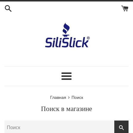
Перейти
к
контенту
Меню
›
Главная
Поиск
Поиск в магазине
ПОИ