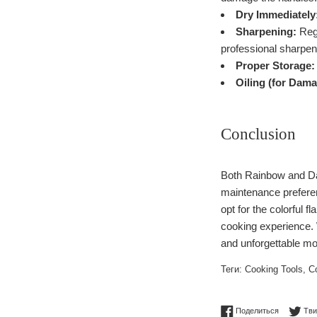
Dry Immediately
Sharpening:
Regu
professional sharpeni
Proper Storage:
Oiling (for Dama
Conclusion
Both Rainbow and Dam
maintenance preferen
opt for the colorful 
cooking experience. 
and unforgettable mo
Теги:
Cooking Tools
,
C
Поделитьс
Поделиться
Тви