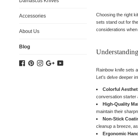
Damascus Knives
Choosing the right k
Accessories
sets stand out for th
considerations when s
About Us
Blog
Understanding
Facebook
Pinterest
Instagram
Google
YouTube
Plus
Rainbow knife sets ar
Let’s delve deeper in
Colorful Aesthet
conversation starter
High-Quality Mat
maintain their sharp
Non-Stick Coati
cleanup a breeze, as f
Ergonomic Hand